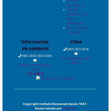
Correo
Institucional
Ley de
protección de
datos
personales
Notificaciones
judiciales
Información
Citas
de contacto
(601) 353 4016
PBX: (601) 353 4000
cusuarios@ioir.org.co
Donar
atencionalusuario@ioir
.org.co
Copyright Instituto Roosevelt desde 1947 -
Desarrollado por
TIINDUX