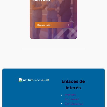
Bloques
Enlaces de
interés
Instituto
Roosevelt
Contáctenos