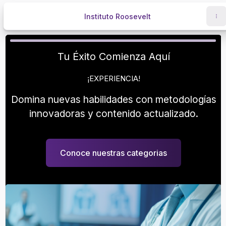
Saltar al contenido principal
Instituto Roosevelt
!Aprendamos¡
Tu Éxito Comienza Aquí
¡INSPÍRATE Y CRECE!
¡EXPERIENCIA!
scubre tu potencial con nuestros
Domina nuevas habilidades con metodologías
sos
especializados y únete a nuestra
innovadoras y contenido actualizado.
unidad
de profesionales de la salud.
Conoce nuestras categorias
Conocer Cursos